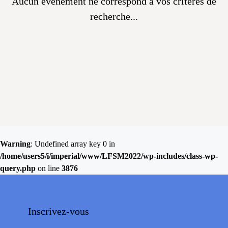
Aucun évènement ne correspond à vos critères de
recherche...
Warning
: Undefined array key 0 in
/home/users5/i/imperial/www/LFSM2022/wp-includes/class-wp-
query.php
on line
3876
Inscrivez-vous