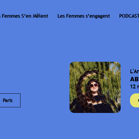
s Femmes S’en Mêlent
Les Femmes s’engagent
PODCAST
L'A
AB
12 
Paris