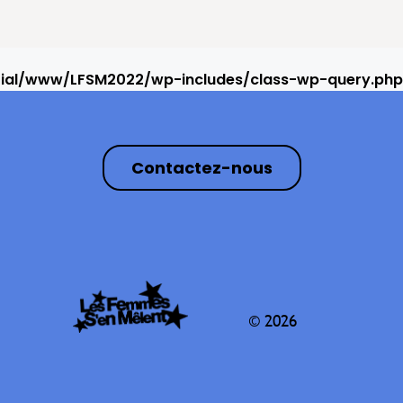
rial/www/LFSM2022/wp-includes/class-wp-query.php
Contactez-nous
© 2026