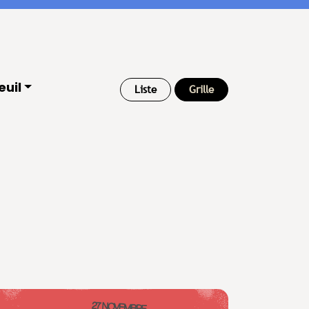
euil
Liste
Grille