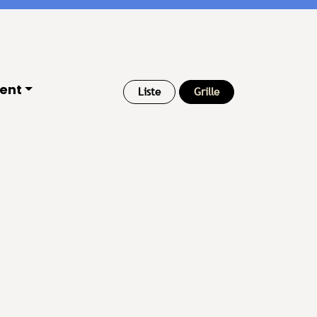
ient
Liste
Grille