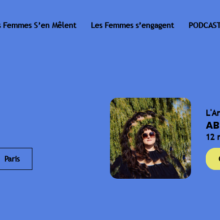
s Femmes S’en Mêlent
Les Femmes s’engagent
PODCAST
L'A
AB
12 
Paris