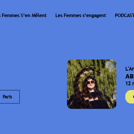
s Femmes S’en Mêlent
Les Femmes s’engagent
PODCAST
L'A
AB
12 
Paris