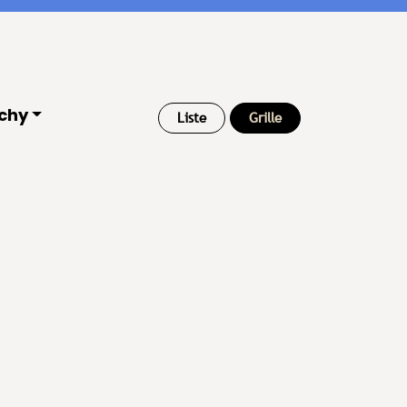
ichy
Liste
Grille