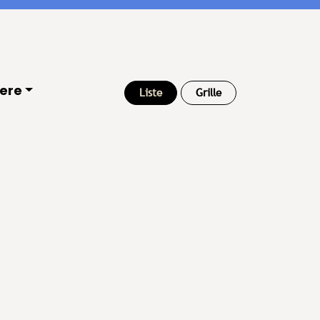
ere
Liste
Grille