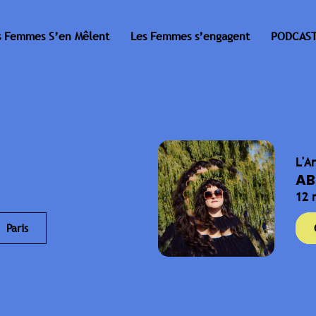
s Femmes S’en Mêlent
Les Femmes s’engagent
PODCAST
L'A
AB
12 
Paris