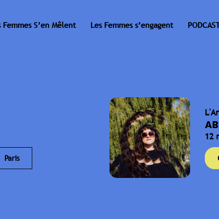
s Femmes S’en Mêlent
Les Femmes s’engagent
PODCAST
L'A
AB
12 
Paris