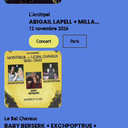
L'Archipel
ABIGAIL LAPELL + MILLA...
12 novembre 2026
Concert
Paris
Le Bal Chavaux
BABY BERSERK + EXCHPOPTRUE +