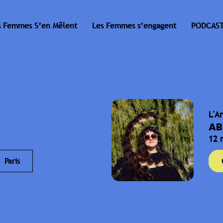
s Femmes S’en Mêlent
Les Femmes s’engagent
PODCAST
L'A
AB
12 
Paris