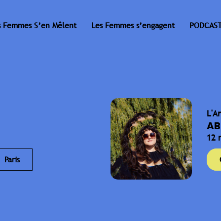
s Femmes S’en Mêlent
Les Femmes s’engagent
PODCAST
L'A
AB
12 
Paris