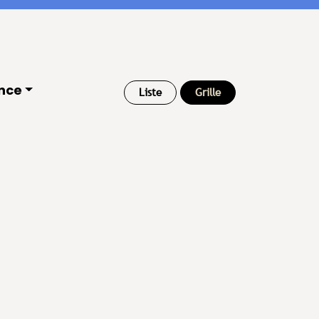
nce
Liste
Grille