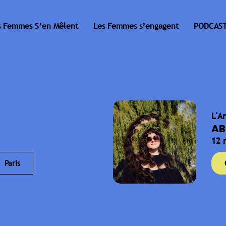
s Femmes S’en Mêlent
Les Femmes s’engagent
PODCAST
L'A
AB
12 
Paris