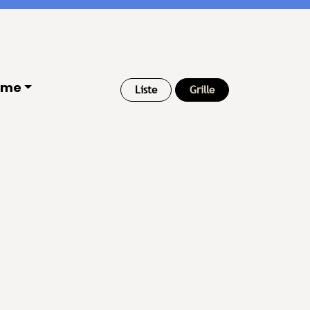
ome
Liste
Grille