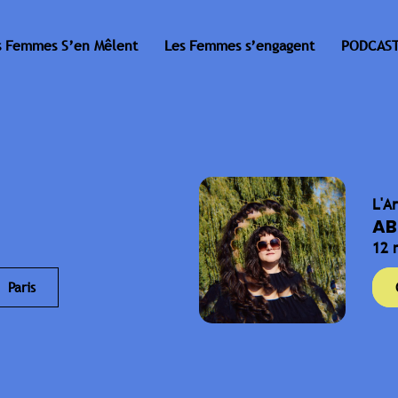
s Femmes S’en Mêlent
Les Femmes s’engagent
PODCAST
L'A
AB
12 
Paris