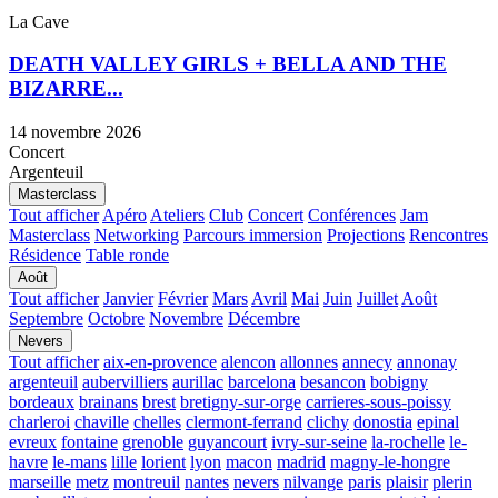
La Cave
DEATH VALLEY GIRLS + BELLA AND THE
BIZARRE...
14 novembre 2026
Concert
Argenteuil
Masterclass
Tout afficher
Apéro
Ateliers
Club
Concert
Conférences
Jam
Masterclass
Networking
Parcours immersion
Projections
Rencontres
Résidence
Table ronde
Août
Tout afficher
Janvier
Février
Mars
Avril
Mai
Juin
Juillet
Août
Septembre
Octobre
Novembre
Décembre
Nevers
Tout afficher
aix-en-provence
alencon
allonnes
annecy
annonay
argenteuil
aubervilliers
aurillac
barcelona
besancon
bobigny
bordeaux
brainans
brest
bretigny-sur-orge
carrieres-sous-poissy
charleroi
chaville
chelles
clermont-ferrand
clichy
donostia
epinal
evreux
fontaine
grenoble
guyancourt
ivry-sur-seine
la-rochelle
le-
havre
le-mans
lille
lorient
lyon
macon
madrid
magny-le-hongre
marseille
metz
montreuil
nantes
nevers
nilvange
paris
plaisir
plerin