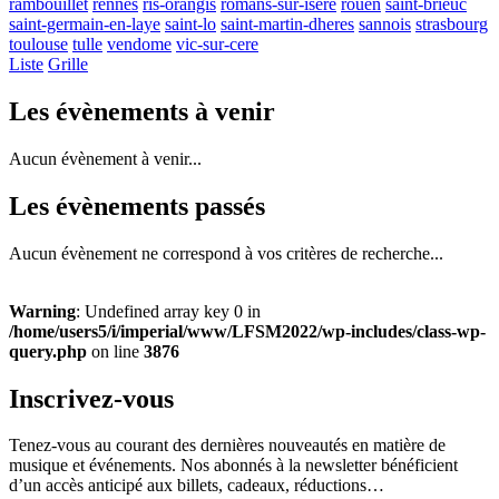
rambouillet
rennes
ris-orangis
romans-sur-isere
rouen
saint-brieuc
saint-germain-en-laye
saint-lo
saint-martin-dheres
sannois
strasbourg
toulouse
tulle
vendome
vic-sur-cere
Liste
Grille
Les évènements à venir
Aucun évènement à venir...
Les évènements passés
Aucun évènement ne correspond à vos critères de recherche...
Warning
: Undefined array key 0 in
/home/users5/i/imperial/www/LFSM2022/wp-includes/class-wp-
query.php
on line
3876
Inscrivez-vous
Tenez-vous au courant des dernières nouveautés en matière de
musique et événements. Nos abonnés à la newsletter bénéficient
d’un accès anticipé aux billets, cadeaux, réductions…