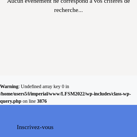
Aucun évènement ne correspond à vos critères de
recherche...
Warning
: Undefined array key 0 in
/home/users5/i/imperial/www/LFSM2022/wp-includes/class-wp-
query.php
on line
3876
Inscrivez-vous