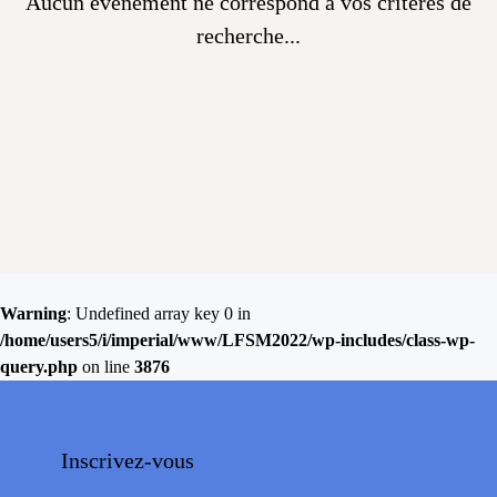
Aucun évènement ne correspond à vos critères de
recherche...
Warning
: Undefined array key 0 in
/home/users5/i/imperial/www/LFSM2022/wp-includes/class-wp-
query.php
on line
3876
Inscrivez-vous